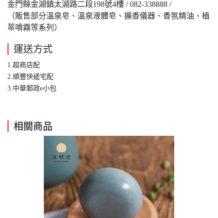
金門縣金湖鎮太湖路二段198號4樓 / 082-338888 /
（販售部分溫泉皂、溫泉液體皂、擴香儀器、香氛精油、植
萃噴霧等系列）
運送方式
1.超商店配
​2.順豐快遞宅配
3.中華郵政e小包
相關商品