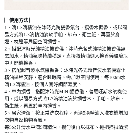
▏使用方法 ▏
1、滴1-3滴精油在沐時光陶瓷香氛台、擴香木擴香，或以簡
易方式將1-3滴精油滴於手帕、紗布、衛生紙，再置於身
邊、枕邊等周圍空間擴香。
2、搭配沐時光純精油擴香儀：沐時光各式純精油擴香儀無
需加水，精油氣味持續穩定，直接將精油倒入擴香儀玻璃瓶
中再開機擴香。
3、搭配超音波水氧機擴香：沐時光各式超音波水氧機霧化
精油過程安靜，適合睡眠時、需加濕空間使用，每100ml水
滴1-3滴精油，按個人喜好調節濃度。
4、車內擴香：搭配沐時光MINI擴香儀、普羅旺斯水氧機使
用，或以簡易方式將1-3滴精油滴於擴香木、手帕、紗布、
衛生紙，再置於車內擴香。
5、居家清潔：按正常洗衣程序，再滴5滴精油入洗衣機增加
衣物自然植物香氣。
每5公升清水中滴5滴精油，攪勻後再以抹布、拖把擦拭清潔