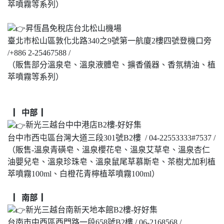
萃噴霧等系列）
昇恆昌免稅店台北松山機場
臺北市松山區敦化北路340之9號第一航廈2樓四號登機口旁
/+886 2-25467588 /
（販售部分溫泉皂、溫泉液體皂、擴香儀器、香氛精油、植
萃噴霧等系列）
▏中部 ▏
新光三越台中中港店B2樓-好好集
台中市西屯區台灣大道三段301號B2樓 / 04-22553333#7537 /
（販售-溫泉青磺皂、溫泉櫻花皂、溫泉艾草皂、溫泉杏仁
油嬰兒皂、溫泉珍珠皂、溫泉鼠尾草慕斯皂、茶樹尤加利植
萃噴霧100ml、白橙花青檸植萃噴霧100ml）
▏南部 ▏
新光三越台南新天地本館B2樓-好好集
台南市中西區西門路一段658號B2樓 / 06-2168568 /