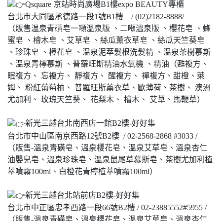
Qsquare 京站時尚廣場B1樓expo BEAUTY專櫃
台北市大同區承德路一段1號B1樓 / (02)2182-8888/
（販售温泉青磺皂一噸溫泉版 、二噸溫泉版 、櫻花皂 、蜂
蜜皂 、檜木皂 、艾草皂 、絲瓜薰衣草皂 、絲瓜天竺葵皂
、珍珠皂 、橙花皂 、温泉泥萃髮根洗髮精 、温泉茶樹慕斯
、温泉青檸慕斯 、普羅旺斯精油水氧機 、精油（甦複方、
眠複方、 忘複方、 靜複方、 醒複方、 禪複方、甜橙、萊
姆、 粉紅葡萄柚、 普羅旺斯薰衣草、歐薄荷、茶樹、 澳洲
尤加利、 玫瑰天竺葵、 花梨木、 檜木、 艾草、馬鞭草）
新光三越台北南西店一館B2樓-好好集
台北市中山區南京西路12號B2樓 / 02-2568-2868 #3033 /
（販售-溫泉青磺皂、溫泉櫻花皂、溫泉艾草皂、溫泉杏仁
油嬰兒皂、溫泉珍珠皂、溫泉鼠尾草慕斯皂、茶樹尤加利植
萃噴霧100ml、白橙花青檸植萃噴霧100ml）
新光三越台北站前店B2樓-好好集
台北市中正區忠孝西路一段66號B2樓 / 02-23885552#5955 /
（販售-溫泉青磺皂、溫泉櫻花皂、溫泉艾草皂、溫泉杏仁