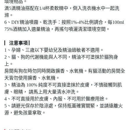
環境物品。
滴5滴精油搭配在1/4杯柔軟精中，倒入洗衣機水中一起洗
滌。
6、DIY精油噴霧、乾洗手：按照1%-4%比例調合，每100ml
75%酒精加入適量精油，再搖勻噴灑清潔環境空間。
▏注意事項 ▏
1、孕婦、三歲以下嬰幼兒及精油過敏者不適用。
2、貓、狗的代謝機能與人不同，精油不可塗抹於貓狗身
上。
房間有狗在時勿同時開啟擴香、水氧機。有貓活動的房間全
天皆勿使用擴香、水氧機。
3、精油為 100% 純度不可直接塗抹於皮膚，不慎碰觸到肌
膚、眼睛， 請馬上用大量清水沖洗。
4、不可直接用於皮膚、內服、不可用於醫療用途。
5、請避光保存於陰涼處，保持瓶蓋確實關緊，並請遠離火
源，避免孩童拿取。