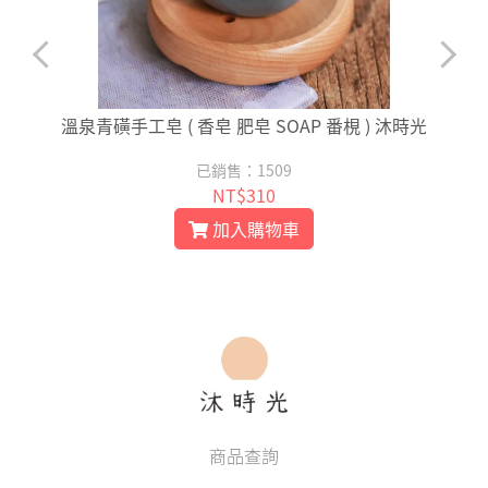
溫泉青磺手工皂 ( 香皂 肥皂 SOAP 番梘 ) 沐時光
已銷售：1509
NT$310
加入購物車
商品查詢