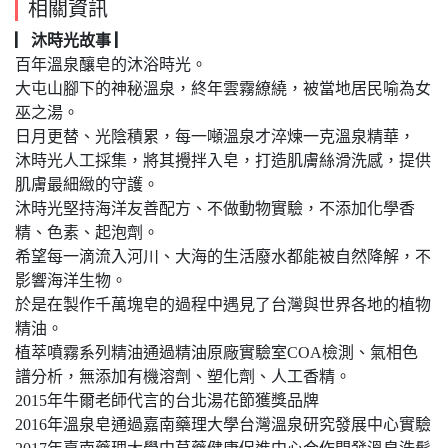
相關資訊
▏沐時光故事 ▏
百年溫泉釀皂的沐浴時光。
大屯山腳下的神秘溫泉，終年雲霧繚繞，被當地居民喻為女
巫之湯。
日月更替、光陰積累，每一噸溫泉才淬煉一克溫泉精華，
沐時光人工採集，將其攪拌入皂，打造肌膚絲滑洗感，提供
肌膚最細緻的守護。
沐時光堅持海洋友善配方、不做動物實驗，不添加化學香
精、色素、起泡劑。
希望每一滴流入河川、大海的生活廢水都能被自然降解，不
影響海洋生物。
於是在製作千萬塊皂的過程中遇見了台灣與世界各地的植物
精油。
植萃噴霧系列精油通過精油原廠實驗室COA檢測、氣相色
譜分析，無添加有機溶劑、塑化劑、人工香精。
2015年牛爾老師代言的台北湯花節獲獎品牌
2016年溫泉皂通過嘉南藥理大學台灣溫泉研究發展中心實驗