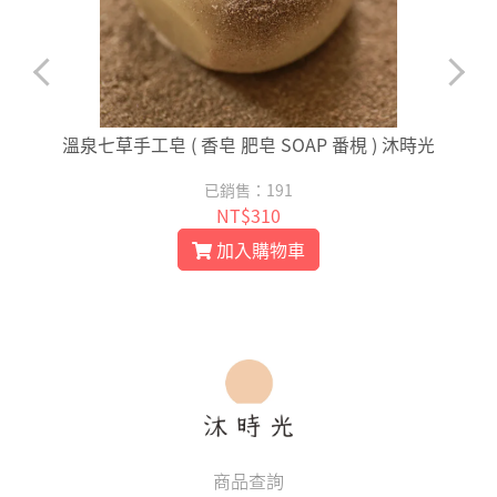
時
溫泉七草手工皂 ( 香皂 肥皂 SOAP 番梘 ) 沐時光
已銷售：191
NT$310
加入購物車
商品查詢