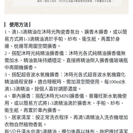
▏使用方法 ▏
1、滴1-3滴精油在沐時光陶瓷香氛台、擴香木擴香，或以簡
易方式將1-3滴精油滴於手帕、紗布、衛生紙，再置於身
邊、枕邊等周圍空間擴香。
2、搭配沐時光純精油擴香儀：沐時光各式純精油擴香儀無
需加水，精油氣味持續穩定，直接將精油倒入擴香儀玻璃瓶
中再開機擴香。
3、搭配超音波水氧機擴香：沐時光各式超音波水氧機霧化
精油過程安靜，適合睡眠時、需加濕空間使用，每100ml水
滴1-3滴精油，按個人喜好調節濃度。
4、車內擴香：搭配沐時光MINI擴香儀、普羅旺斯水氧機使
用，或以簡易方式將1-3滴精油滴於擴香木、手帕、紗布、
衛生紙，再置於車內擴香。
5、居家清潔：按正常洗衣程序，再滴5滴精油入洗衣機增加
衣物自然植物香氣。
每5公升清水中滴5滴精油，攪勻後再以抹布、拖把擦拭清潔