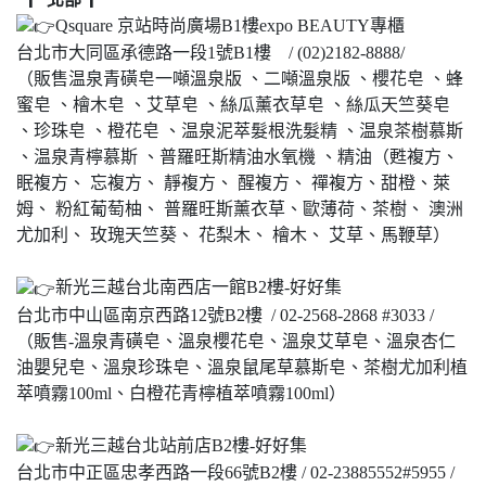
Qsquare 京站時尚廣場B1樓expo BEAUTY專櫃
台北市大同區承德路一段1號B1樓 / (02)2182-8888/
（販售温泉青磺皂一噸溫泉版 、二噸溫泉版 、櫻花皂 、蜂
蜜皂 、檜木皂 、艾草皂 、絲瓜薰衣草皂 、絲瓜天竺葵皂
、珍珠皂 、橙花皂 、温泉泥萃髮根洗髮精 、温泉茶樹慕斯
、温泉青檸慕斯 、普羅旺斯精油水氧機 、精油（甦複方、
眠複方、 忘複方、 靜複方、 醒複方、 禪複方、甜橙、萊
姆、 粉紅葡萄柚、 普羅旺斯薰衣草、歐薄荷、茶樹、 澳洲
尤加利、 玫瑰天竺葵、 花梨木、 檜木、 艾草、馬鞭草）
新光三越台北南西店一館B2樓-好好集
台北市中山區南京西路12號B2樓 / 02-2568-2868 #3033 /
（販售-溫泉青磺皂、溫泉櫻花皂、溫泉艾草皂、溫泉杏仁
油嬰兒皂、溫泉珍珠皂、溫泉鼠尾草慕斯皂、茶樹尤加利植
萃噴霧100ml、白橙花青檸植萃噴霧100ml）
新光三越台北站前店B2樓-好好集
台北市中正區忠孝西路一段66號B2樓 / 02-23885552#5955 /