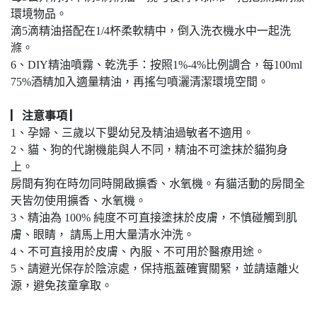
環境物品。
滴5滴精油搭配在1/4杯柔軟精中，倒入洗衣機水中一起洗
滌。
6、DIY精油噴霧、乾洗手：按照1%-4%比例調合，每100ml
75%酒精加入適量精油，再搖勻噴灑清潔環境空間。
▏注意事項 ▏
1、孕婦、三歲以下嬰幼兒及精油過敏者不適用。
2、貓、狗的代謝機能與人不同，精油不可塗抹於貓狗身
上。
房間有狗在時勿同時開啟擴香、水氧機。有貓活動的房間全
天皆勿使用擴香、水氧機。
3、精油為 100% 純度不可直接塗抹於皮膚，不慎碰觸到肌
膚、眼睛， 請馬上用大量清水沖洗。
4、不可直接用於皮膚、內服、不可用於醫療用途。
5、請避光保存於陰涼處，保持瓶蓋確實關緊，並請遠離火
源，避免孩童拿取。