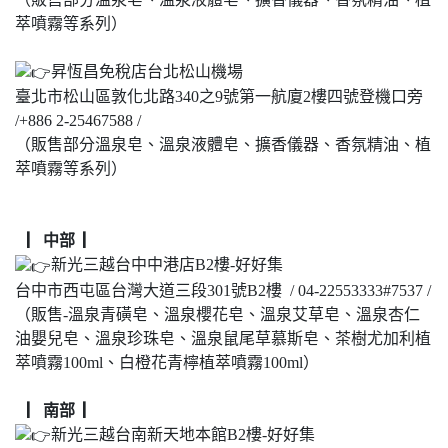
萃噴霧等系列）
昇恆昌免稅店台北松山機場
臺北市松山區敦化北路340之9號第一航廈2樓四號登機口旁
/+886 2-25467588 /
（販售部分溫泉皂、溫泉液體皂、擴香儀器、香氛精油、植
萃噴霧等系列）
▏中部 ▏
新光三越台中中港店B2樓-好好集
台中市西屯區台灣大道三段301號B2樓 / 04-22553333#7537 /
（販售-溫泉青磺皂、溫泉櫻花皂、溫泉艾草皂、溫泉杏仁
油嬰兒皂、溫泉珍珠皂、溫泉鼠尾草慕斯皂、茶樹尤加利植
萃噴霧100ml、白橙花青檸植萃噴霧100ml）
▏南部 ▏
新光三越台南新天地本館B2樓-好好集