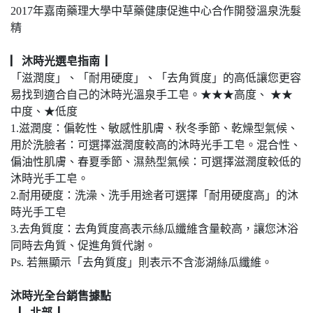
2017年嘉南藥理大學中草藥健康促進中心合作開發溫泉洗髮
精
▏沐時光選皂指南 ▏
「滋潤度」、「耐用硬度」、「去角質度」的高低讓您更容
易找到適合自己的沐時光溫泉手工皂。★★★高度、 ★★
中度、★低度
1.滋潤度：偏乾性、敏感性肌膚、秋冬季節、乾燥型氣候、
用於洗臉者：可選擇滋潤度較高的沐時光手工皂。混合性、
偏油性肌膚、春夏季節、濕熱型氣候：可選擇滋潤度較低的
沐時光手工皂。
2.耐用硬度：洗澡、洗手用途者可選擇「耐用硬度高」的沐
時光手工皂
3.去角質度：去角質度高表示絲瓜纖維含量較高，讓您沐浴
同時去角質、促進角質代謝。
Ps. 若無顯示「去角質度」則表示不含澎湖絲瓜纖維。
沐時光全台銷售據點
▏北部 ▏