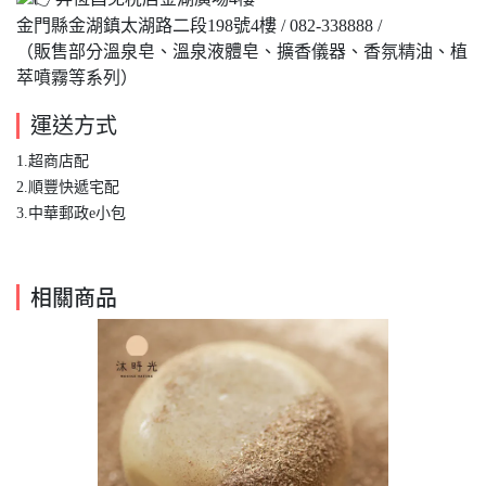
金門縣金湖鎮太湖路二段198號4樓 / 082-338888 /
（販售部分溫泉皂、溫泉液體皂、擴香儀器、香氛精油、植
萃噴霧等系列）
運送方式
1.超商店配
​2.順豐快遞宅配
3.中華郵政e小包
相關商品