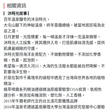
相關資訊
▏沐時光故事 ▏
百年溫泉釀皂的沐浴時光。
大屯山腳下的神秘溫泉，終年雲霧繚繞，被當地居民喻為女
巫之湯。
日月更替、光陰積累，每一噸溫泉才淬煉一克溫泉精華，
沐時光人工採集，將其攪拌入皂，打造肌膚絲滑洗感，提供
肌膚最細緻的守護。
沐時光堅持海洋友善配方、不做動物實驗，不添加化學香
精、色素、起泡劑。
希望每一滴流入河川、大海的生活廢水都能被自然降解，不
影響海洋生物。
於是在製作千萬塊皂的過程中遇見了台灣與世界各地的植物
精油。
植萃噴霧系列精油通過精油原廠實驗室COA檢測、氣相色
譜分析，無添加有機溶劑、塑化劑、人工香精。
2015年牛爾老師代言的台北湯花節獲獎品牌
2016年溫泉皂通過嘉南藥理大學台灣溫泉研究發展中心實驗