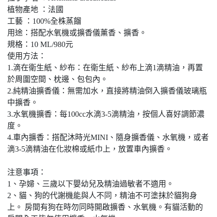
植物產地 ：法國
工藝 ：100%全株蒸餾
用途：搭配水氧機或擴香儀薰香、擴香。
規格：10 ML/980元
使用方法：
1.滴在衛生紙、紗布：在衛生紙、紗布上滴1滴精油，再置
於周圍空間、枕邊、包包內。
2.純精油擴香儀：無需加水，直接將精油倒入擴香儀玻璃瓶
中擴香。
3.水氧機擴香：每100cc水滴3-5滴精油，按個人喜好調節濃
度。
4.車內擴香：搭配沐時光MINI、隨身擴香儀、水氧機，或者
滴3-5滴精油在化妝棉或紙巾上，放置車內擴香。
注意事項：
1、孕婦、三歲以下嬰幼兒及精油過敏者不適用。
2、貓、狗的代謝機能與人不同，精油不可塗抹於貓狗身
上。 房間有狗在時勿同時開啟擴香、水氧機。有貓活動的