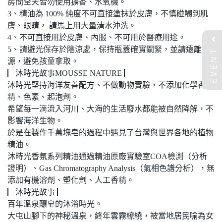
房間全天皆勿使用擴香、水氧機。
3、精油為 100% 純度不可直接塗抹於皮膚，不慎碰觸到肌
膚、眼睛， 請馬上用大量清水沖洗。
4、不可直接用於皮膚、內服、不可用於醫療用途。
EVENT
5、請避光保存於陰涼處，保持瓶蓋確實關緊，並請遠離火
源，避免孩童拿取。
▏沐時光故事MOUSSE NATURE ▏
沐時光堅持海洋友善配方、不做動物實驗，不添加化學香
精、色素、起泡劑。
希望每一滴流入河川、大海的生活廢水都能被自然降解，不
影響海洋生物。
於是在製作千萬塊皂的過程中遇見了台灣與世界各地的植物
精油。
沐時光香氛系列精油通過精油原廠實驗室COA檢測（分析
證明）、Gas Chromatography Analysis（氣相色譜分析），無
添加有機溶劑、塑化劑、人工香精。
▏沐時光故事 ▏
百年溫泉釀皂的沐浴時光。
大屯山腳下的神秘溫泉，終年雲霧繚繞，被當地居民喻為女