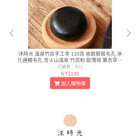
)
沐時光 溫泉竹炭手工皂 110克 收斂緊緻毛孔 淨
化通暢毛孔 含火山溫泉 竹炭粉 歐薄荷 薰衣草精
油 油性 混合膚質
已銷售：423
NT$190
加入購物車