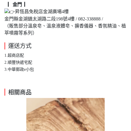
▏金門 ▏
昇恆昌免稅店金湖廣場4樓
金門縣金湖鎮太湖路二段198號4樓 / 082-338888 /
（販售部分溫泉皂、溫泉液體皂、擴香儀器、香氛精油、植
萃噴霧等系列）
運送方式
1.超商店配
​2.順豐快遞宅配
3.中華郵政e小包
相關商品