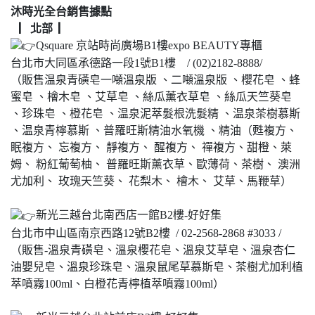
沐時光全台銷售據點
▏北部 ▏
Qsquare 京站時尚廣場B1樓expo BEAUTY專櫃
台北市大同區承德路一段1號B1樓 / (02)2182-8888/
（販售温泉青磺皂一噸溫泉版 、二噸溫泉版 、櫻花皂 、蜂
蜜皂 、檜木皂 、艾草皂 、絲瓜薰衣草皂 、絲瓜天竺葵皂
、珍珠皂 、橙花皂 、温泉泥萃髮根洗髮精 、温泉茶樹慕斯
、温泉青檸慕斯 、普羅旺斯精油水氧機 、精油（甦複方、
眠複方、 忘複方、 靜複方、 醒複方、 禪複方、甜橙、萊
姆、 粉紅葡萄柚、 普羅旺斯薰衣草、歐薄荷、茶樹、 澳洲
尤加利、 玫瑰天竺葵、 花梨木、 檜木、 艾草、馬鞭草）
新光三越台北南西店一館B2樓-好好集
台北市中山區南京西路12號B2樓 / 02-2568-2868 #3033 /
（販售-溫泉青磺皂、溫泉櫻花皂、溫泉艾草皂、溫泉杏仁
油嬰兒皂、溫泉珍珠皂、溫泉鼠尾草慕斯皂、茶樹尤加利植
萃噴霧100ml、白橙花青檸植萃噴霧100ml）