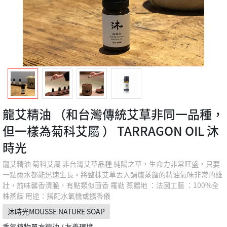
龍艾精油 （和台灣傳統艾草非同一品種，
但一樣為菊科艾屬 ） TARRAGON OIL 沐
時光
龍艾精油 菊科艾屬 非台灣艾草品種 純陽之草，生命力非常旺盛，只要
一點雨水都能迅速生長。將整株艾草丟入鍋爐蒸餾的精油氣味非常的雄
壯，前味馨香清脆，有點類似茴香 羅勒 蒸餾地 ：法國工藝 ：100%全
株蒸餾 用途：搭配水氧機或擴香儀
沐時光MOUSSE NATURE SOAP
香氛植物單方精油 / 友善環境