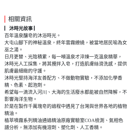
相關資訊
▏沐時光故事 ▏
百年溫泉釀皂的沐浴時光。
大屯山腳下的神秘溫泉，終年雲霧繚繞，被當地居民喻為女
巫之湯。
日月更替、光陰積累，每一噸溫泉才淬煉一克溫泉精華，
沐時光人工採集，將其攪拌入皂，打造肌膚絲滑洗感，提供
肌膚最細緻的守護。
沐時光堅持海洋友善配方、不做動物實驗，不添加化學香
精、色素、起泡劑。
希望每一滴流入河川、大海的生活廢水都能被自然降解，不
影響海洋生物。
於是在製作千萬塊皂的過程中遇見了台灣與世界各地的植物
精油。
植萃噴霧系列精油通過精油原廠實驗室COA檢測、氣相色
譜分析，無添加有機溶劑、塑化劑、人工香精。