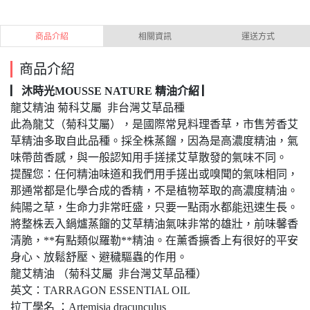
商品介紹
相關資訊
運送方式
商品介紹
▏沐時光MOUSSE NATURE 精油介紹 ▏
龍艾精油 菊科艾屬 非台灣艾草品種
此為龍艾（菊科艾屬），是國際常見料理香草，市售芳香艾
草精油多取自此品種。採全株蒸餾，因為是高濃度精油，氣
味帶茴香感，與一般認知用手搓揉艾草散發的氣味不同。
提醒您：任何精油味道和我們用手搓出或嗅聞的氣味相同，
那通常都是化學合成的香精，不是植物萃取的高濃度精油。
純陽之草，生命力非常旺盛，只要一點雨水都能迅速生長。
將整株丟入鍋爐蒸餾的艾草精油氣味非常的雄壯，前味馨香
清脆，**有點類似羅勒**精油。在薰香擴香上有很好的平安
身心、放鬆舒壓、避穢驅蟲的作用。
龍艾精油 （菊科艾屬 非台灣艾草品種）
英文：TARRAGON ESSENTIAL OIL
拉丁學名 ：Artemisia dracunculus