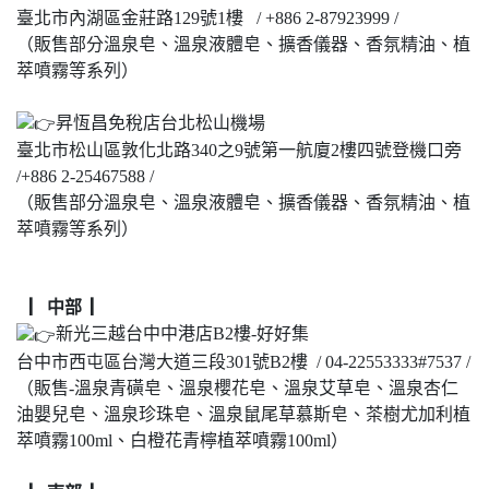
臺北市內湖區金莊路129號1樓 / +886 2-87923999 /
（販售部分溫泉皂、溫泉液體皂、擴香儀器、香氛精油、植
萃噴霧等系列）
昇恆昌免稅店台北松山機場
臺北市松山區敦化北路340之9號第一航廈2樓四號登機口旁
/+886 2-25467588 /
（販售部分溫泉皂、溫泉液體皂、擴香儀器、香氛精油、植
萃噴霧等系列）
▏中部 ▏
新光三越台中中港店B2樓-好好集
台中市西屯區台灣大道三段301號B2樓 / 04-22553333#7537 /
（販售-溫泉青磺皂、溫泉櫻花皂、溫泉艾草皂、溫泉杏仁
油嬰兒皂、溫泉珍珠皂、溫泉鼠尾草慕斯皂、茶樹尤加利植
萃噴霧100ml、白橙花青檸植萃噴霧100ml）