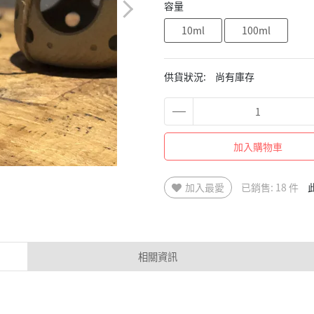
容量
10ml
100ml
供貨狀況:
尚有庫存
加入購物車
加入最愛
已銷售: 18 件
相關資訊