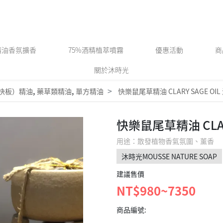
精油香氛擴香
75%酒精植萃噴霧
優惠活動
商
關於沐時光
,
,
快板）精油
藥草類精油
單方精油
快樂鼠尾草精油 CLARY SAGE OI
快樂鼠尾草精油 CLAR
用途：散發植物香氣氛圍、薰香
沐時光MOUSSE NATURE SOAP
建議售價
NT$980~7350
商品編號: