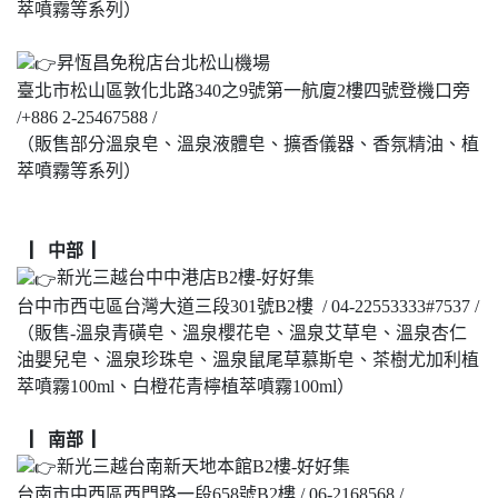
萃噴霧等系列）
昇恆昌免稅店台北松山機場
臺北市松山區敦化北路340之9號第一航廈2樓四號登機口旁
/+886 2-25467588 /
（販售部分溫泉皂、溫泉液體皂、擴香儀器、香氛精油、植
萃噴霧等系列）
▏中部 ▏
新光三越台中中港店B2樓-好好集
台中市西屯區台灣大道三段301號B2樓 / 04-22553333#7537 /
（販售-溫泉青磺皂、溫泉櫻花皂、溫泉艾草皂、溫泉杏仁
油嬰兒皂、溫泉珍珠皂、溫泉鼠尾草慕斯皂、茶樹尤加利植
萃噴霧100ml、白橙花青檸植萃噴霧100ml）
▏南部 ▏
新光三越台南新天地本館B2樓-好好集
台南市中西區西門路一段658號B2樓 / 06-2168568 /