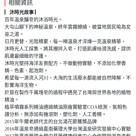
相關資訊
▏沐時光故事 ▏
百年溫泉釀皂的沐浴時光。
大屯山腳下的神秘溫泉，終年雲霧繚繞，被當地居民喻為女
巫之湯。
日月更替、光陰積累，每一噸溫泉才淬煉一克溫泉精華，
沐時光人工採集，將其攪拌入皂，打造肌膚絲滑洗感，提供
肌膚最細緻的守護。
沐時光堅持海洋友善配方、不做動物實驗，不添加化學香
精、色素、起泡劑。
希望每一滴流入河川、大海的生活廢水都能被自然降解，不
影響海洋生物。
於是在製作千萬塊皂的過程中遇見了台灣與世界各地的植物
精油。
植萃噴霧系列精油通過精油原廠實驗室COA檢測、氣相色
譜分析，無添加有機溶劑、塑化劑、人工香精。
2015年牛爾老師代言的台北湯花節獲獎品牌
2016年溫泉皂通過嘉南藥理大學台灣溫泉研究發展中心實驗