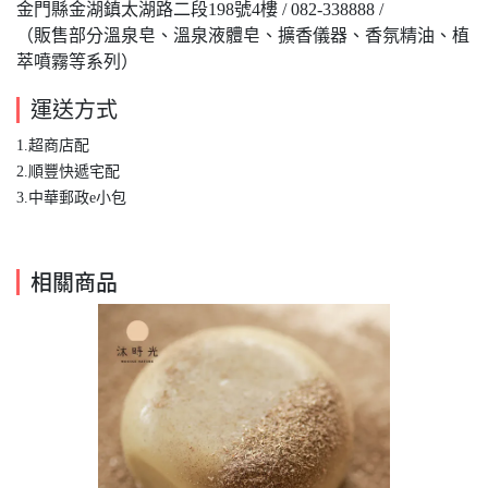
金門縣金湖鎮太湖路二段198號4樓 / 082-338888 /
（販售部分溫泉皂、溫泉液體皂、擴香儀器、香氛精油、植
萃噴霧等系列）
運送方式
1.超商店配
​2.順豐快遞宅配
3.中華郵政e小包
相關商品