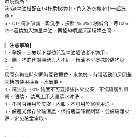
環境物品。
滴5滴精油搭配在1/4杯柔軟精中，倒入洗衣機水中一起洗
滌。
6、DIY精油噴霧、乾洗手：按照1%-4%比例調合，每100ml
75%酒精加入適量精油，再搖勻噴灑清潔環境空間。
▏注意事項 ▏
1、孕婦、三歲以下嬰幼兒及精油過敏者不適用。
2、貓、狗的代謝機能與人不同，精油不可塗抹於貓狗身
上。
房間有狗在時勿同時開啟擴香、水氧機。有貓活動的房間全
天皆勿使用擴香、水氧機。
3、精油為 100% 純度不可直接塗抹於皮膚，不慎碰觸到肌
膚、眼睛， 請馬上用大量清水沖洗。
4、不可直接用於皮膚、內服、不可用於醫療用途。
5、請避光保存於陰涼處，保持瓶蓋確實關緊，並請遠離火
源，避免孩童拿取。