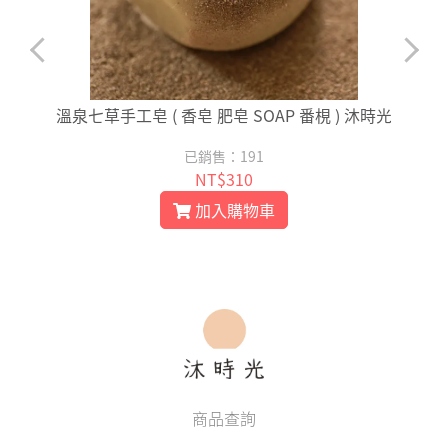
溫泉七草手工皂 ( 香皂 肥皂 SOAP 番梘 ) 沐時光
已銷售：191
NT$310
加入購物車
商品查詢