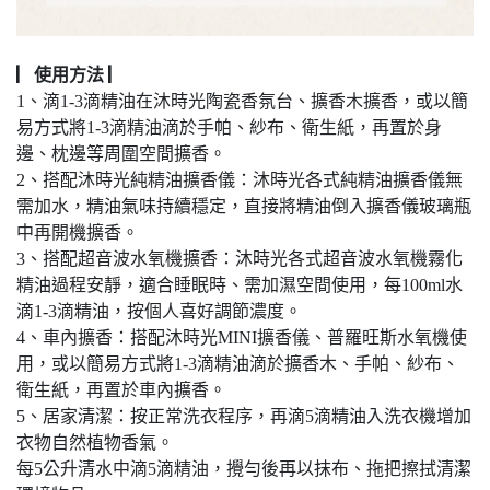
▏使用方法 ▏
1、滴1-3滴精油在沐時光陶瓷香氛台、擴香木擴香，或以簡
易方式將1-3滴精油滴於手帕、紗布、衛生紙，再置於身
邊、枕邊等周圍空間擴香。
2、搭配沐時光純精油擴香儀：沐時光各式純精油擴香儀無
需加水，精油氣味持續穩定，直接將精油倒入擴香儀玻璃瓶
中再開機擴香。
3、搭配超音波水氧機擴香：沐時光各式超音波水氧機霧化
精油過程安靜，適合睡眠時、需加濕空間使用，每100ml水
滴1-3滴精油，按個人喜好調節濃度。
4、車內擴香：搭配沐時光MINI擴香儀、普羅旺斯水氧機使
用，或以簡易方式將1-3滴精油滴於擴香木、手帕、紗布、
衛生紙，再置於車內擴香。
5、居家清潔：按正常洗衣程序，再滴5滴精油入洗衣機增加
衣物自然植物香氣。
每5公升清水中滴5滴精油，攪勻後再以抹布、拖把擦拭清潔