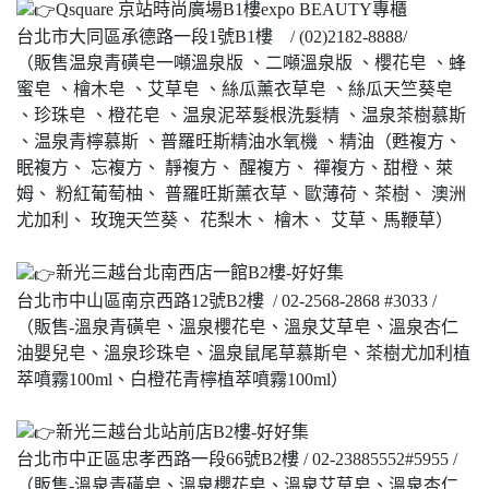
Qsquare 京站時尚廣場B1樓expo BEAUTY專櫃
台北市大同區承德路一段1號B1樓 / (02)2182-8888/
（販售温泉青磺皂一噸溫泉版 、二噸溫泉版 、櫻花皂 、蜂
蜜皂 、檜木皂 、艾草皂 、絲瓜薰衣草皂 、絲瓜天竺葵皂
、珍珠皂 、橙花皂 、温泉泥萃髮根洗髮精 、温泉茶樹慕斯
、温泉青檸慕斯 、普羅旺斯精油水氧機 、精油（甦複方、
眠複方、 忘複方、 靜複方、 醒複方、 禪複方、甜橙、萊
姆、 粉紅葡萄柚、 普羅旺斯薰衣草、歐薄荷、茶樹、 澳洲
尤加利、 玫瑰天竺葵、 花梨木、 檜木、 艾草、馬鞭草）
新光三越台北南西店一館B2樓-好好集
台北市中山區南京西路12號B2樓 / 02-2568-2868 #3033 /
（販售-溫泉青磺皂、溫泉櫻花皂、溫泉艾草皂、溫泉杏仁
油嬰兒皂、溫泉珍珠皂、溫泉鼠尾草慕斯皂、茶樹尤加利植
萃噴霧100ml、白橙花青檸植萃噴霧100ml）
新光三越台北站前店B2樓-好好集
台北市中正區忠孝西路一段66號B2樓 / 02-23885552#5955 /
（販售-溫泉青磺皂、溫泉櫻花皂、溫泉艾草皂、溫泉杏仁