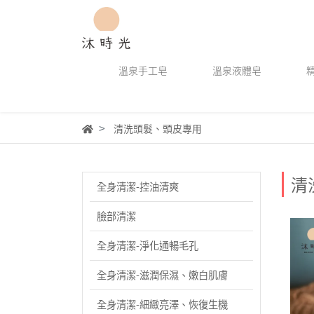
溫泉手工皂
溫泉液體皂
清洗頭髮、頭皮專用
清
全身清潔-控油清爽
臉部清潔
全身清潔-淨化通暢毛孔
全身清潔-滋潤保濕、嫩白肌膚
全身清潔-細緻亮澤、恢復生機