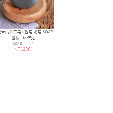
青磺手工皂 ( 香皂 肥皂 SOAP
番梘 ) 沐時光
已銷售：1507
NT$320