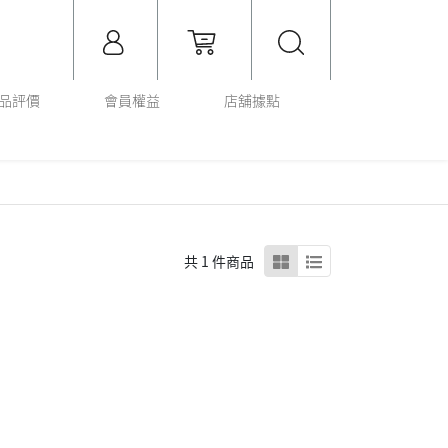
品評價
會員權益
店舖據點
共 1 件商品