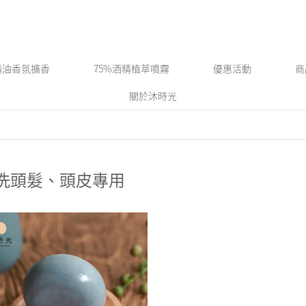
精油香氛擴香
75%酒精植萃噴霧
優惠活動
商
關於沐時光
洗頭髮、頭皮專用