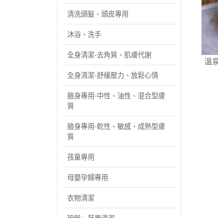
清洗頭髮、頭皮專用
沐浴、洗手
全身清潔-去角質、肌膚代謝
溫泉
全身清潔-舒緩壓力、放鬆心情
臉身專用-中性、油性、混合型膚
質
臉身專用-乾性、敏感、成熟型膚
質
孩童專用
母嬰孕婦專用
衣物清潔