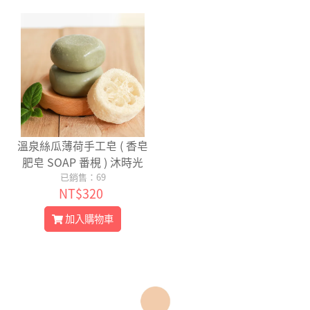
溫泉絲瓜薄荷手工皂 ( 香皂
肥皂 SOAP 番梘 ) 沐時光
已銷售：69
NT$320
加入購物車