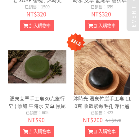
皂 SOAP 番梘 ) 沐時光
時水 艾草 鼠尾草 薰衣草精
EVENT
已銷售：1509
油 ) 沐時光
已銷售：659
NT$320
NT$320
加入購物車
加入購物車
溫泉艾草手工皂30克旅行
沐時光 溫泉竹炭手工皂 11
皂 ( 添加 午時水 艾草 鼠尾
0克 收斂緊緻毛孔 淨化通
草 薰衣草精油 ) 沐時光
已銷售：605
暢毛孔 含火山溫泉 竹炭粉
已銷售：423
NT$90
NT$200
歐薄荷 薰衣草精油 油性 混
NT$320
合膚質
加入購物車
加入購物車