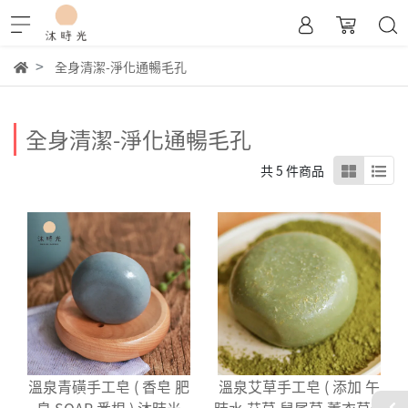
全身清潔-淨化通暢毛孔
全身清潔-淨化通暢毛孔
共 5 件商品
溫泉青磺手工皂 ( 香皂 肥
溫泉艾草手工皂 ( 添加 午