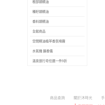
根部類精油
種籽類精油
香料類精油
全館商品
空間精油植萃香氛噴霧
水氧機 擴香儀
溫泉旅行皂任選一件9折
商品查詢
關於沐時光
手