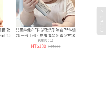
EVENT
酒精 乾
兒童維他命E保濕乾洗手噴霧 75%酒
l 25
精 一般手部、皮膚清潔 無香配方10
斗 沐時光
0ml 1L 沐時光
已銷售：13
NT$180
NT$200