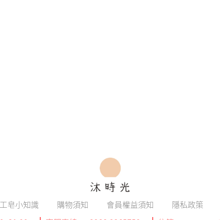
工皂小知識
購物須知
會員權益須知
隱私政策