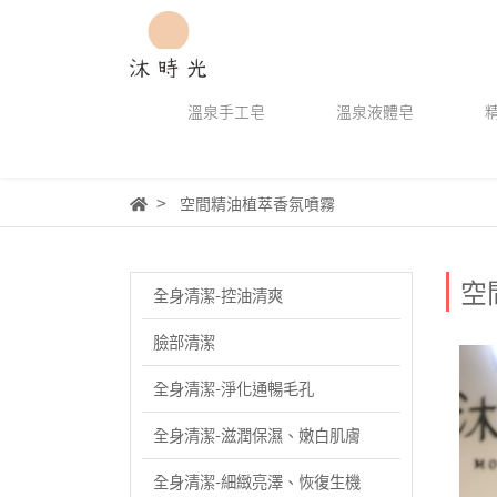
溫泉手工皂
溫泉液體皂
空間精油植萃香氛噴霧
空
全身清潔-控油清爽
臉部清潔
全身清潔-淨化通暢毛孔
全身清潔-滋潤保濕、嫩白肌膚
全身清潔-細緻亮澤、恢復生機