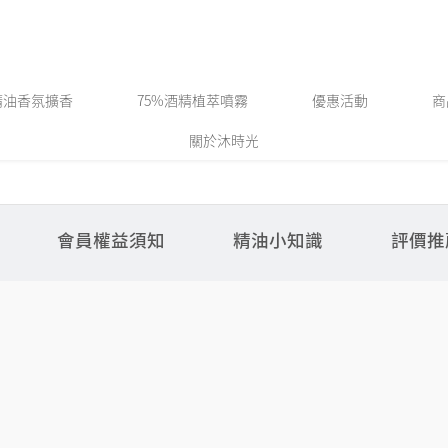
精油香氛擴香
75%酒精植萃噴霧
優惠活動
商
關於沐時光
會員權益須知
精油小知識
評價推