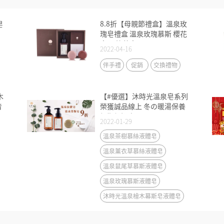
皂
8.8折【母親節禮盒】溫泉玫
瑰皂禮盒 溫泉玫瑰慕斯 櫻花
皂 天竺葵皂
2022-04-16
伴手禮
促銷
交換禮物
木
【#優選】沐時光溫泉皂系列
音
榮獲誠品線上 冬の暖湯保養
假期優選商品
2022-01-29
溫泉茶樹慕絲液體皂
溫泉薰衣草慕絲液體皂
溫泉鼠尾草慕斯液體皂
溫泉玫瑰慕斯液體皂
沐時光溫泉檜木幕斯皂液體皂