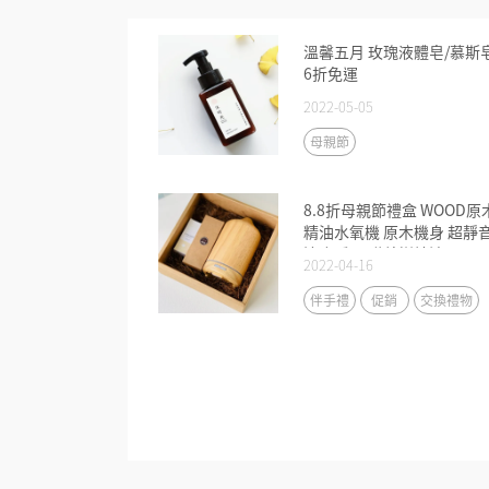
溫馨五月 玫瑰液體皂/慕斯
6折免運
2022-05-05
母親節
8.8折母親節禮盒 WOOD原
精油水氧機 原木機身 超靜
適合睡眠 贈茶樹精油
2022-04-16
伴手禮
促銷
交換禮物