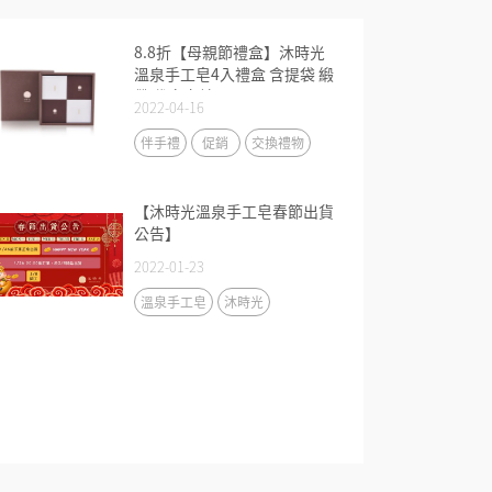
8.8折【母親節禮盒】沐時光
溫泉手工皂4入禮盒 含提袋 緞
帶 代寫卡片
2022-04-16
伴手禮
促銷
交換禮物
【沐時光溫泉手工皂春節出貨
公告】
2022-01-23
溫泉手工皂
沐時光