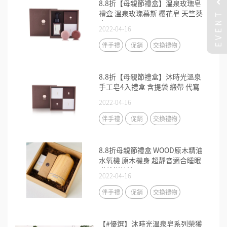
8.8折【母親節禮盒】溫泉玫瑰皂
EVENT
禮盒 溫泉玫瑰慕斯 櫻花皂 天竺葵
皂
2022-04-16
伴手禮
促銷
交換禮物
8.8折【母親節禮盒】沐時光溫泉
手工皂4入禮盒 含提袋 緞帶 代寫
卡片
2022-04-16
伴手禮
促銷
交換禮物
8.8折母親節禮盒 WOOD原木精油
水氧機 原木機身 超靜音適合睡眠
贈茶樹精油
2022-04-16
伴手禮
促銷
交換禮物
【#優選】沐時光溫泉皂系列榮獲