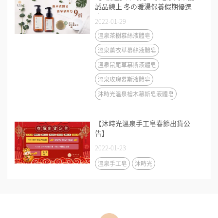
誠品線上 冬の暖湯保養假期優選
商品
2022-01-29
溫泉茶樹慕絲液體皂
溫泉薰衣草慕絲液體皂
溫泉鼠尾草慕斯液體皂
溫泉玫瑰慕斯液體皂
沐時光溫泉檜木幕斯皂液體皂
【沐時光溫泉手工皂春節出貨公
告】
2022-01-23
溫泉手工皂
沐時光