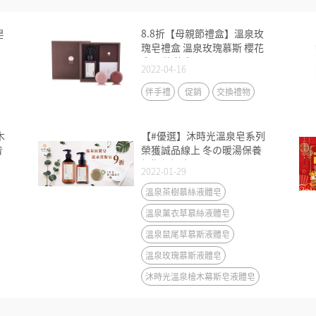
皂
8.8折【母親節禮盒】溫泉玫
瑰皂禮盒 溫泉玫瑰慕斯 櫻花
皂 天竺葵皂
2022-04-16
伴手禮
促銷
交換禮物
木
【#優選】沐時光溫泉皂系列
音
榮獲誠品線上 冬の暖湯保養
假期優選商品
2022-01-29
溫泉茶樹慕絲液體皂
溫泉薰衣草慕絲液體皂
溫泉鼠尾草慕斯液體皂
溫泉玫瑰慕斯液體皂
沐時光溫泉檜木幕斯皂液體皂