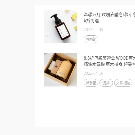
溫馨五月 玫瑰液體皂/慕斯
6折免運
2022-05-05
母親節
8.8折母親節禮盒 WOOD原
精油水氧機 原木機身 超靜
適合睡眠 贈茶樹精油
2022-04-16
伴手禮
促銷
交換禮物