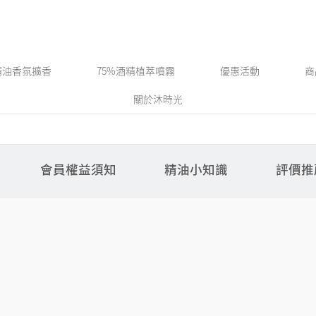
精油香氛擴香
75%酒精植萃噴霧
優惠活動
商
關於沐時光
會員權益須知
精油小知識
評價推