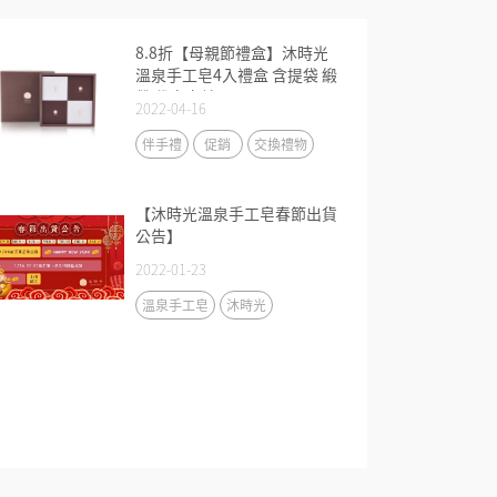
8.8折【母親節禮盒】沐時光
溫泉手工皂4入禮盒 含提袋 緞
帶 代寫卡片
2022-04-16
伴手禮
促銷
交換禮物
【沐時光溫泉手工皂春節出貨
公告】
2022-01-23
溫泉手工皂
沐時光